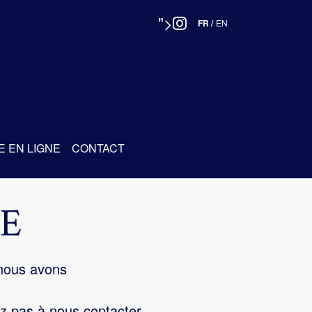
">
FR
/
EN
E EN LIGNE
CONTACT
E
 nous avons
z pas à nous contacter.