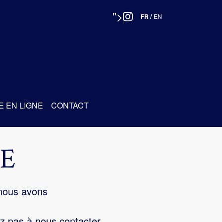
">
FR
/
EN
E EN LIGNE
CONTACT
E
 nous avons
z pas à nous contacter.