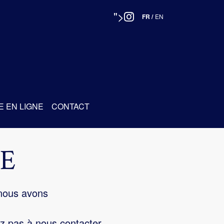
">
FR
/
EN
E EN LIGNE
CONTACT
E
 nous avons
z pas à nous contacter.