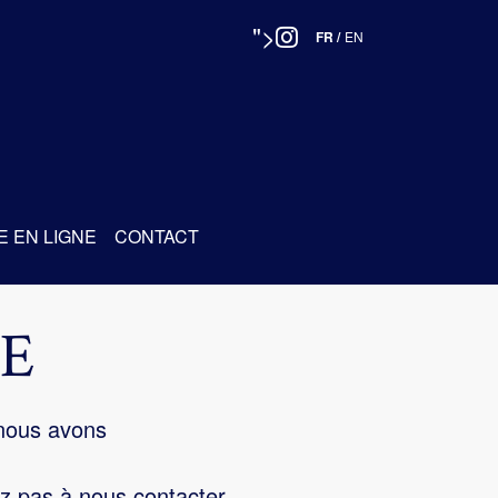
">
FR
/
EN
E EN LIGNE
CONTACT
E
 nous avons
z pas à nous contacter.