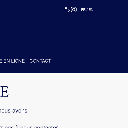
">
FR
/
EN
E EN LIGNE
CONTACT
E
 nous avons
z pas à nous contacter.