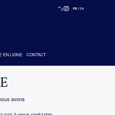
">
FR
/
EN
E EN LIGNE
CONTACT
E
 nous avons
z pas à nous contacter.