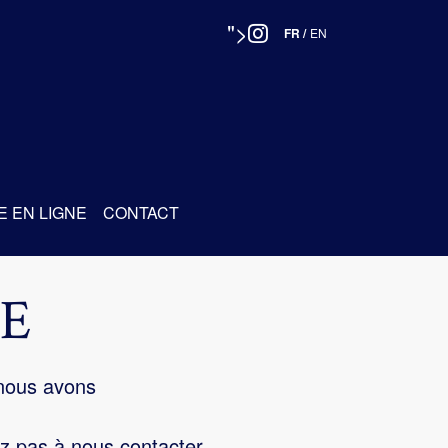
">
FR
/
EN
E EN LIGNE
CONTACT
E
 nous avons
z pas à nous contacter.