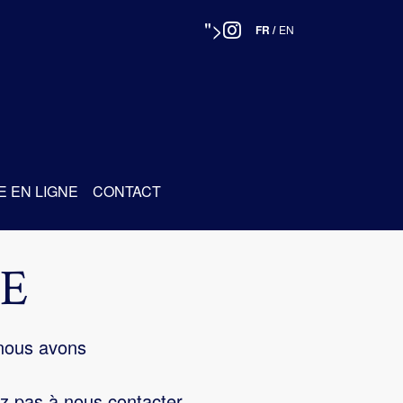
">
FR
/
EN
E EN LIGNE
CONTACT
E
 nous avons
z pas à nous contacter.