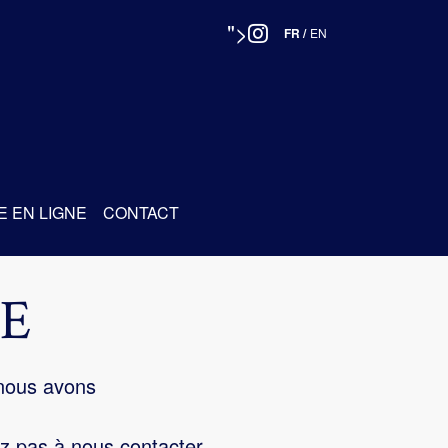
">
FR
/
EN
E EN LIGNE
CONTACT
E
 nous avons
z pas à nous contacter.