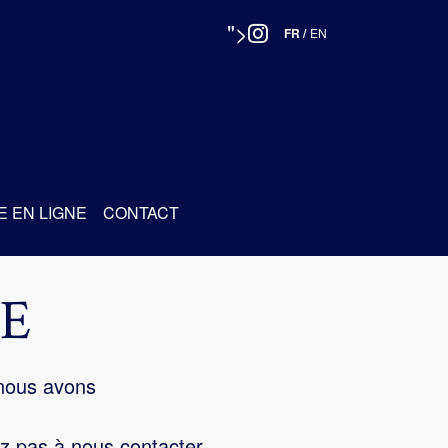
">
FR
/
EN
E EN LIGNE
CONTACT
E
 nous avons
z pas à nous contacter.