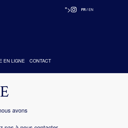
">
FR
/
EN
E EN LIGNE
CONTACT
E
 nous avons
z pas à nous contacter.