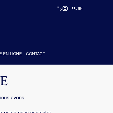
">
FR
/
EN
E EN LIGNE
CONTACT
E
 nous avons
z pas à nous contacter.