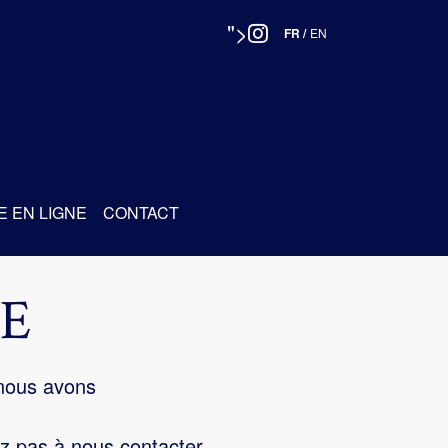
">
FR
/
EN
E EN LIGNE
CONTACT
E
 nous avons
z pas à nous contacter.