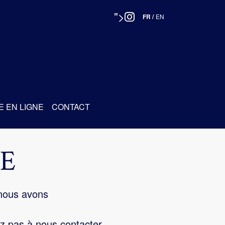
">
FR
/
EN
E EN LIGNE
CONTACT
E
 nous avons
z pas à nous contacter.