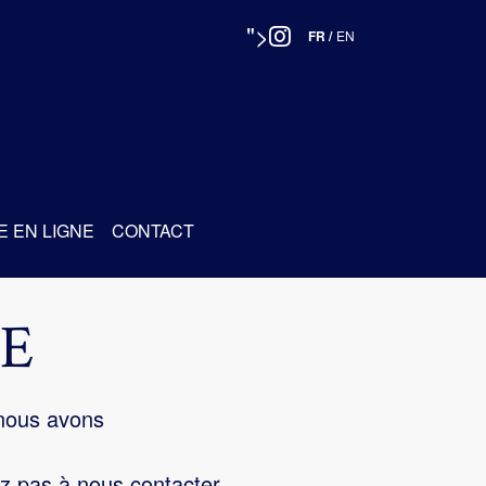
">
FR
/
EN
E EN LIGNE
CONTACT
E
 nous avons
z pas à nous contacter.