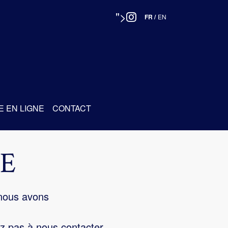
">
FR
/
EN
E EN LIGNE
CONTACT
E
 nous avons
z pas à nous contacter.