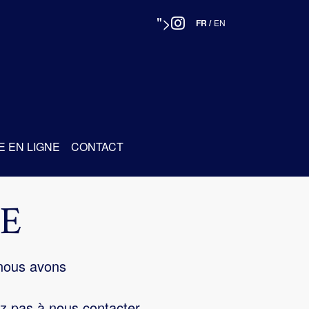
">
FR
/
EN
E EN LIGNE
CONTACT
E
 nous avons
z pas à nous contacter.