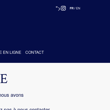
">
FR
/
EN
E EN LIGNE
CONTACT
E
 nous avons
z pas à nous contacter.