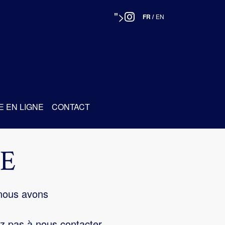
">
FR
/
EN
E EN LIGNE
CONTACT
E
 nous avons
z pas à nous contacter.