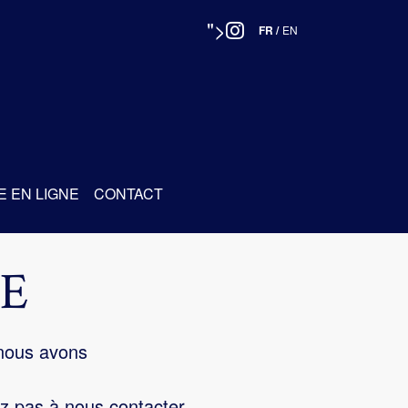
">
FR
/
EN
E EN LIGNE
CONTACT
E
 nous avons
z pas à nous contacter.