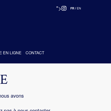
">
FR
/
EN
E EN LIGNE
CONTACT
E
 nous avons
z pas à nous contacter.