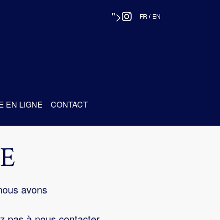
">
FR
/
EN
E EN LIGNE
CONTACT
E
 nous avons
z pas à nous contacter.