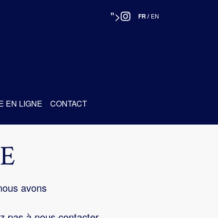
">
FR
/
EN
E EN LIGNE
CONTACT
E
 nous avons
z pas à nous contacter.