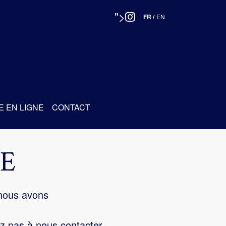
">
FR
/
EN
E EN LIGNE
CONTACT
E
 nous avons
z pas à nous contacter.