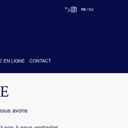
">
FR
/
EN
E EN LIGNE
CONTACT
E
 nous avons
z pas à nous contacter.