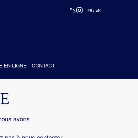
">
FR
/
EN
E EN LIGNE
CONTACT
E
 nous avons
z pas à nous contacter.